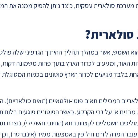
 מערכת סולארית עסקית, כיצד ניתן להפיק ממנה את המי
 סולארית?
וא השמש, אשר במהלך תהליך ההיתוך הגרעיני שלה פולט
אחת בלבד מגיעים לכדור הארץ פוטונים בכמות המסוגלת 
יים המכילים תאים פוטו-וולטאיים (תאים סולאריים). ה
 מבנים או על גבי הקרקע. כאשר הפוטונים פוגעים בלוחו
וליכים חשמליים לקצוות התא (החיובי והשלילי), נוצרת 
עובר המרה לזרם חילופין באמצעות ממיר (אינברטר), וכ