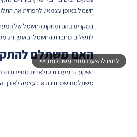
חשמל באופן עצמאי, להפחית את התלו
במקרים בהם תפוקת החשמל של המערכת
לתשלום מחברת החשמל. באופן זה, מערכ
האם משתלם להתקין
לחצו להצעת מחיר משתלמת >>
השקעה במערכת סולארית מחייבת תכנון 
משתלמת שמחזירה את עצמה לאורך השנ
מכ-50,000 ש"ח, כאשר החזר ההשקעה נע בין 5 ל-10 שנים, בהתאם לגודל המערכת ולתנאי השמש באזור.
למרות העלות ההתחלתית, היתרונות של
חיסכון כספי משמעותי
– צמצום הה
הכנסה נוספת
– מכירת עודפי חש